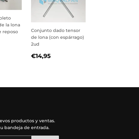
pleto
de la lona
Conjunto dado tensor
e reposo
de lona (con espárrago)
9,95
2ud
AL
PRECIO
€14,95
€14,95
HABITUAL
vos productos y ventas.
u bandeja de entrada.