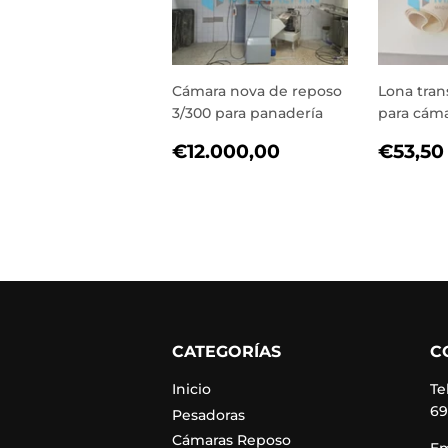
Cámara nova de reposo
Lona tran
3/300 para panadería
para cám
PRECIO
€12.000,00
PREC
€12.000,00
€53,50
HABITUAL
HABI
CATEGORÍAS
C
Inicio
Te
69
Pesadoras
Cámaras Reposo