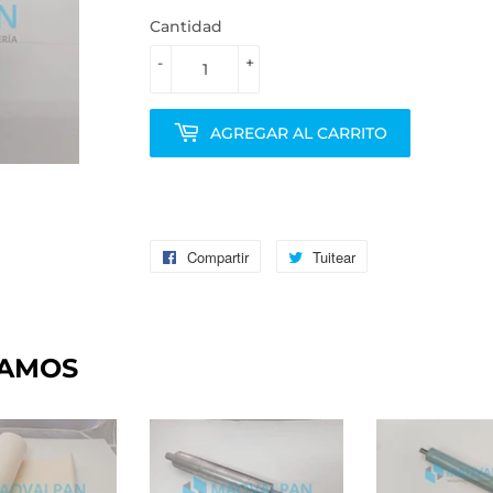
Cantidad
-
+
AGREGAR AL CARRITO
Compartir
Compartir
Tuitear
Tuitear
en
en
Facebook
Twitter
DAMOS