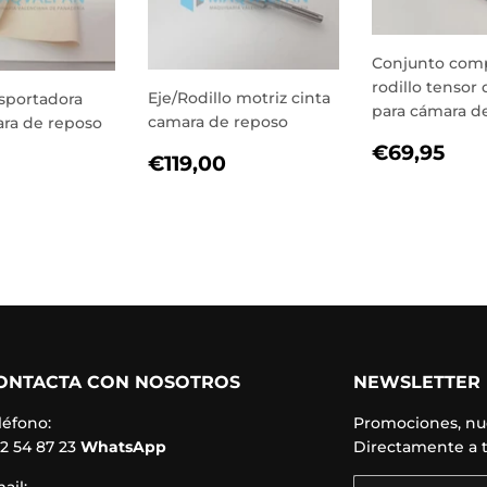
Conjunto com
rodillo tensor 
Eje/Rodillo motriz cinta
sportadora
para cámara d
camara de reposo
ara de reposo
PRECIO
€6
€69,95
PRECIO
€119,00
IO
€53,50
€119,00
HABITU
HABITUAL
TUAL
ONTACTA CON NOSOTROS
NEWSLETTER
léfono:
Promociones, nue
2 54 87 23
WhatsApp
Directamente a t