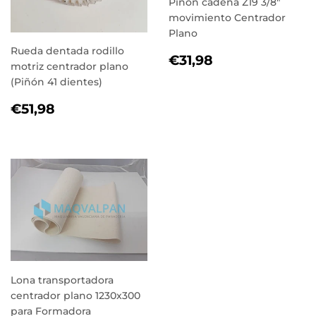
Piñón cadena Z19 3/8"
movimiento Centrador
Plano
Rueda dentada rodillo
PRECIO
€31,98
€31,98
motriz centrador plano
HABITUAL
(Piñón 41 dientes)
PRECIO
€51,98
€51,98
HABITUAL
Lona transportadora
centrador plano 1230x300
para Formadora