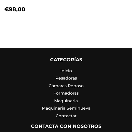
PRECIO
€98,00
€98,00
HABITUAL
CATEGORÍAS
Inicio
Pesadoras
Cámaras Reposo
Formadoras
Maquinaria
Maquinaria Seminueva
Contactar
CONTACTA CON NOSOTROS