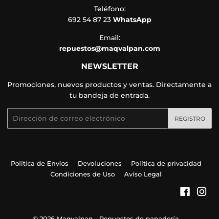
Teléfono:
692 54 87 23
WhatsApp
Email:
repuestos@maqvalpan.com
NEWSLETTER
Promociones, nuevos productos y ventas. Directamente a
tu bandeja de entrada.
Correo
REGISTRO
electrónico
Política de Envíos
Devoluciones
Política de privacidad
Condiciones de Uso
Aviso Legal
Facebo
Ins
© 2026
Maqvalpan - Repuestos de panadería