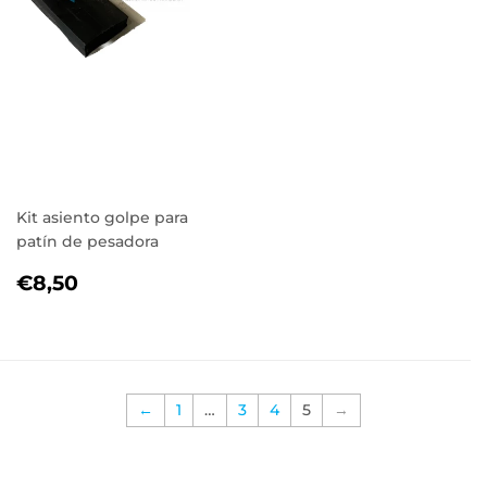
Kit asiento golpe para
patín de pesadora
PRECIO
€8,50
€8,50
HABITUAL
←
1
…
3
4
5
→