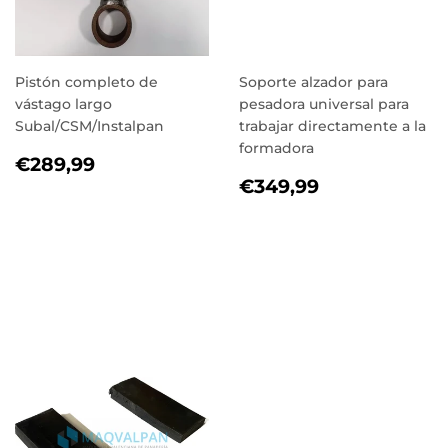
Pistón completo de
Soporte alzador para
vástago largo
pesadora universal para
Subal/CSM/Instalpan
trabajar directamente a la
formadora
PRECIO
€289,99
€289,99
HABITUAL
PRECIO
€349,99
€349,99
HABITUAL