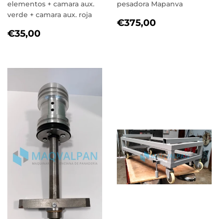
elementos + camara aux.
pesadora Mapanva
verde + camara aux. roja
PRECIO
€375,00
€375,00
PRECIO
€35,00
HABITUAL
€35,00
HABITUAL